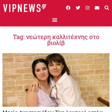
Tag: νεώτερη καλλιτέχνης στο
βιολίβ