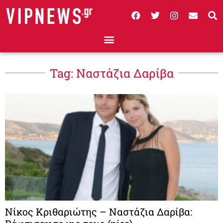
Tag: Ναστάζια Δαρίβα
Νίκος Κριθαριώτης – Ναστάζια Δαρίβα: