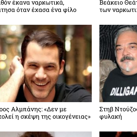
θόν έκανα ναρκωτικά,
Βεάκειο Θεά
τησα όταν έχασα ένα φίλο
των ναρκωτ
οος Αλμπάνης: «Δεν με
Στηβ Ντούζος
ολεί η σκέψη της οικογένειας»
φυλακή