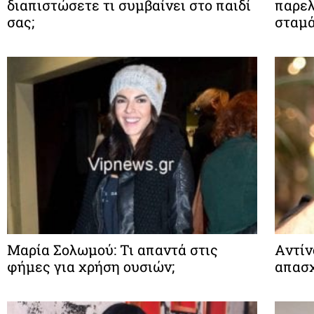
διαπιστώσετε τι συμβαίνει στο παιδί
παρελ
σας;
σταμά
Μαρία Σολωμού: Τι απαντά στις
Aντίν
φήμες για χρήση ουσιών;
απασχ