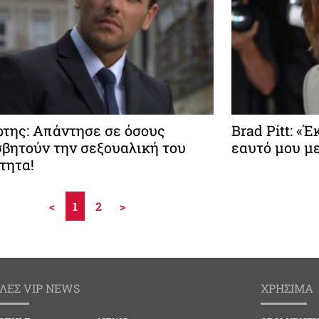
ρτης: Απάντησε σε όσους
Brad Pitt: «
βητούν την σεξουαλική του
εαυτό μου με
τητα!
<
1
2
>
ΛΕΣ VIP NEWS
ΧΡΗΣΙΜΑ