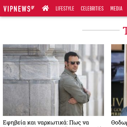
LIFESTYLE
CELEBRITIES
MEDIA
Εφηβεία και ναρκωτικά: Πως να
Θοδωρ