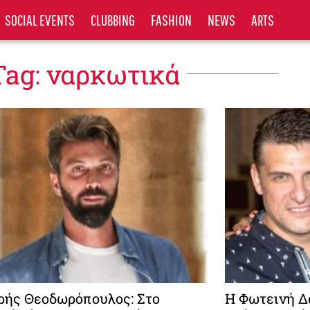
SOCIAL EVENTS
CLUBBING
FASHION
NEWS
ARTS
Tag: ναρκωτικά
ής Θεοδωρόπουλος: Στο
Η Φωτεινή Δ