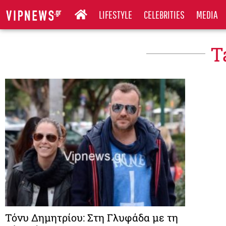
LIFESTYLE
CELEBRITIES
MEDIA
T
Τόνυ Δημητρίου: Στη Γλυφάδα με τη