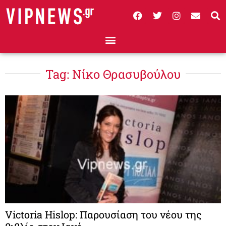
Tag: Νίκο Θρασυβούλου
Victoria Hislop: Παρουσίαση του νέου της