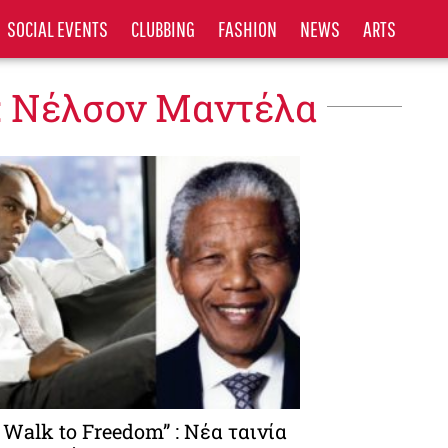
SOCIAL EVENTS
CLUBBING
FASHION
NEWS
ARTS
: Νέλσον Μαντέλα
 Walk to Freedom” : Νέα ταινία