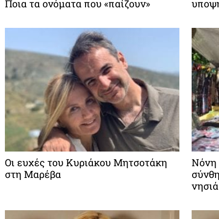
Ποια τα ονόματα που «παίζουν»
υποψή
Οι ευχές του Κυριάκου Μητσοτάκη
Νόνη 
στη Μαρέβα
σύνθη
νησιά