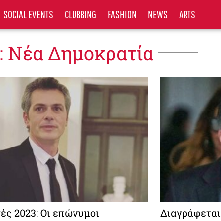
SOCIAL EVENTS
CLUBBING
FASHION
NEWS
ARTS
: Νέα Δημοκρατία
ές 2023: Οι επώνυμοι
Διαγράφεται