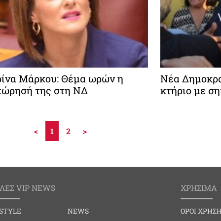
ίνα Μάρκου: Θέμα ωρών η
Νέα Δημοκρατ
ώρησή της στη ΝΔ
κτήριο με σ
<
1
2
>
ΛΕΣ VIP NEWS
ΧΡΗΣΙΜΑ
ESTYLE
NEWS
ΟΡΟΙ ΧΡΗΣ