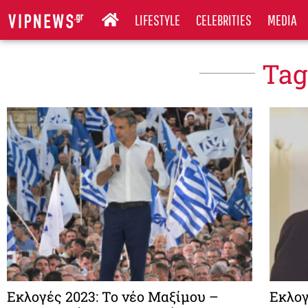
LIFESTYLE
CELEBRITIES
MEDIA
Tag
Εκλογές 2023: Το νέο Μαξίμου –
Εκλογ