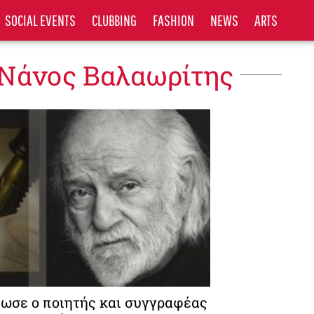
SOCIAL EVENTS
CLUBBING
FASHION
NEWS
ARTS
 Νάνος Βαλαωρίτης
ωσε ο ποιητής και συγγραφέας