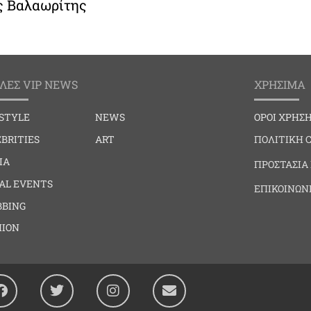
ς Βαλαωρίτης
ΛΕΣ VIP NEWS
ΧΡΗΣΙΜΑ
ESTYLE
NEWS
ΟΡΟΙ ΧΡΗΣ
BRITIES
ART
ΠΟΛΙΤΙΚΗ 
IA
ΠΡΟΣΤΑΣΙΑ
IAL EVENTS
ΕΠΙΚΟΙΝΩΝ
BBING
HION