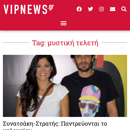
Tag: μυστική τελετή
Συνατσάκη-Στρατής: Παντρεύονται το