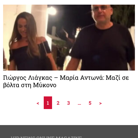
Γιώργος Λιάγκας – Μαρία Αντωνά: Μαζί σε
βόλτα στη Μύκονο
<
1
2
3
…
5
>