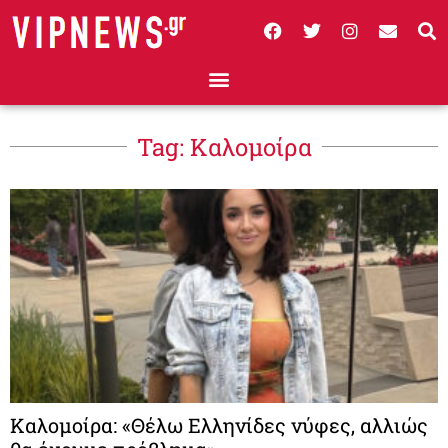
Tag: Καλομοίρα
Καλομοίρα: «Θέλω Ελληνίδες νύφες, αλλιώς