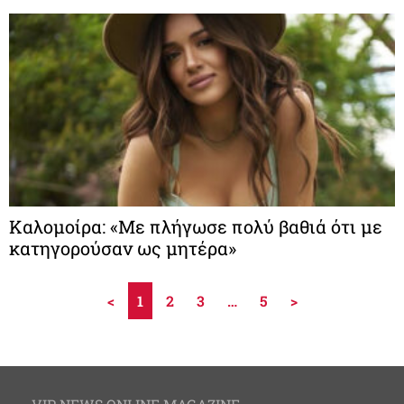
Καλομοίρα: «Με πλήγωσε πολύ βαθιά ότι με
κατηγορούσαν ως μητέρα»
<
1
2
3
…
5
>