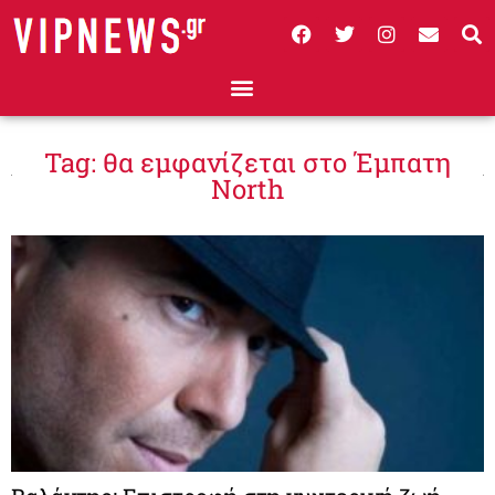
Tag: θα εμφανίζεται στο Έμπατη
North