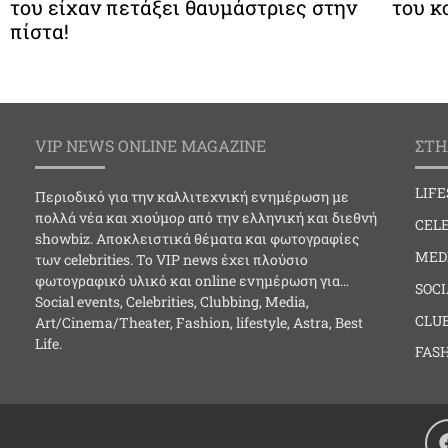
του είχαν πετάξει θαυμάστριες στην
του κ
πίστα!
VIP NEWS ONLINE MAGAZINE
ΣΤΗ
LIF
Περιοδικό για την καλλιτεχνική ενημέρωση με
πολλά νέα και χιούμορ από την ελληνική και διεθνή
CELE
showbiz. Αποκλειστικά θέματα και φωτογραφίες
MED
των celebrities. Το VIP news έχει πλούσιο
φωτογραφικό υλικό και online ενημέρωση για…
SOC
Social events, Celebrities, Clubbing, Media,
CLU
Art/Cinema/Theater, Fashion, lifestyle, Astra, Best
Life.
FAS