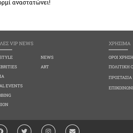
ορμί αναστατώνει!
ΛΕΣ VIP NEWS
ΧΡΗΣΙΜΑ
ESTYLE
NEWS
ΟΡΟΙ ΧΡΗΣ
BRITIES
ART
ΠΟΛΙΤΙΚΗ 
IA
ΠΡΟΣΤΑΣΙΑ
IAL EVENTS
ΕΠΙΚΟΙΝΩΝ
BBING
HION