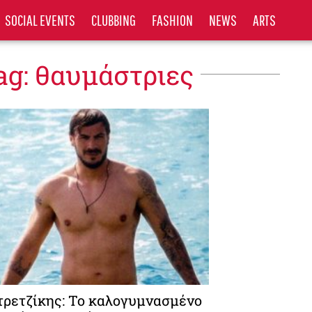
SOCIAL EVENTS
CLUBBING
FASHION
NEWS
ARTS
ag: θαυμάστριες
τρετζίκης: Το καλογυμνασμένο