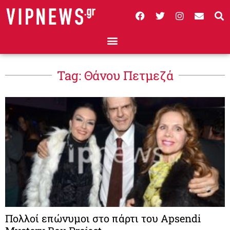
Tag: Θάνου Πετμεζά
Πολλοί επώνυμοι στο πάρτι του Apsendi