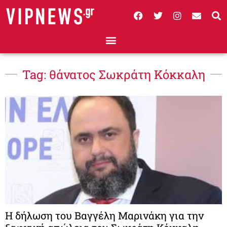
Tag: θάνατος Σωκράτη Κόκκαλη
Η δήλωση του Βαγγέλη Μαρινάκη για την