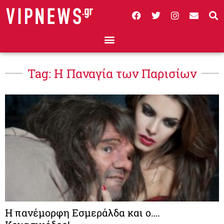
Tag: Η Παναγία των Παρισίων
Η πανέμορφη Εσμεράλδα και ο….