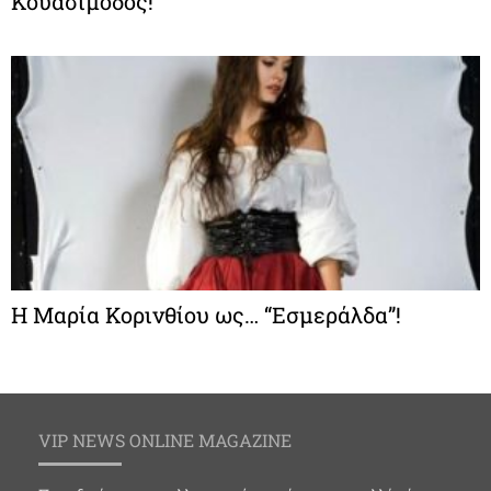
Κουασιμόδος!
Η Μαρία Κορινθίου ως… “Εσμεράλδα”!
VIP NEWS ONLINE MAGAZINE