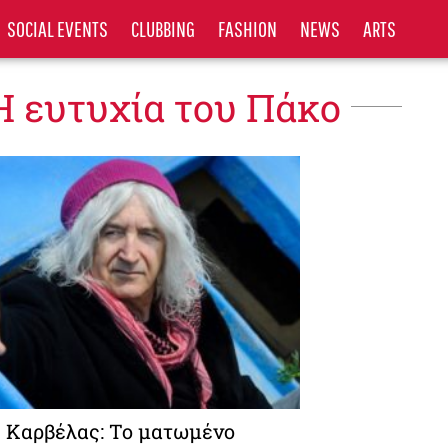
SOCIAL EVENTS
CLUBBING
FASHION
NEWS
ARTS
Η ευτυχία του Πάκο
 Καρβέλας: Το ματωμένο