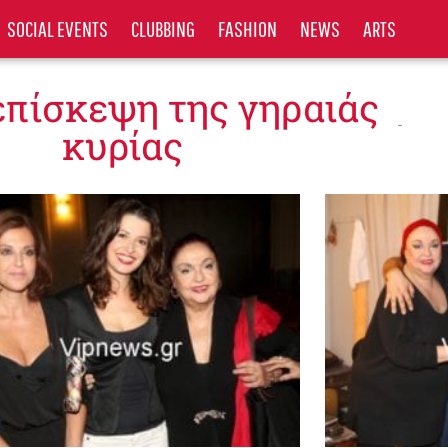
SOCIAL EVENTS
CLUBBING
FASHION
NEWS
ARTS
επίσκεψη της γηραιάς
κυρίας