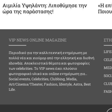
Αιμιλία Υψηλάντη: Λιποθύμησε την
«Η επ
ώρα της παράστασης!
Ποιου
VIP NEWS ONLINE MAGAZINE
ΣΤΗ
LIF
Περιοδικό για την καλλιτεχνική ενημέρωση με
πολλά νέα και χιούμορ από την ελληνική και διεθνή
CELE
showbiz. Αποκλειστικά θέματα και φωτογραφίες
MED
των celebrities. Το VIP news έχει πλούσιο
φωτογραφικό υλικό και online ενημέρωση για…
SOC
Social events, Celebrities, Clubbing, Media,
CLU
Art/Cinema/Theater, Fashion, lifestyle, Astra, Best
Life.
FAS