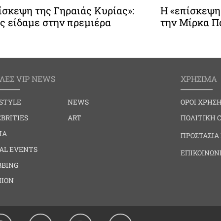
ίσκεψη της Γηραιάς Κυρίας»:
Η «επίσκεψη
ς είδαμε στην πρεμιέρα
την Μίρκα 
ΛΕΣ VIP NEWS
ΧΡΗΣΙΜΑ
ESTYLE
NEWS
ΟΡΟΙ ΧΡΗΣ
BRITIES
ART
ΠΟΛΙΤΙΚΗ 
IA
ΠΡΟΣΤΑΣΙΑ
IAL EVENTS
ΕΠΙΚΟΙΝΩΝ
BBING
HION