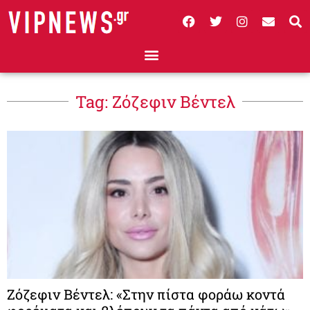
Tag: Ζόζεφιν Βέντελ
Ζόζεφιν Βέντελ: «Στην πίστα φοράω κοντά