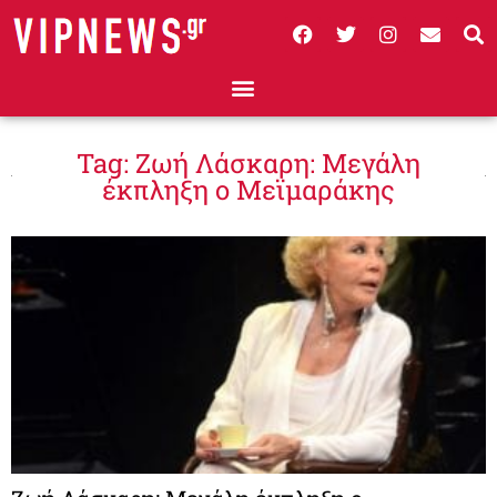
Tag: Ζωή Λάσκαρη: Μεγάλη
έκπληξη ο Μεϊμαράκης