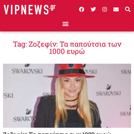
Tag: Ζοζεφίν: Τα παπούτσια των
1000 ευρώ