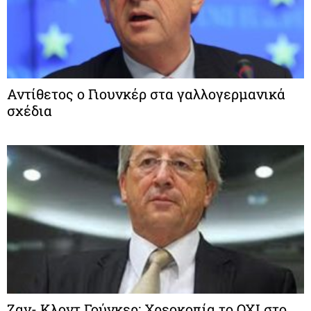
Αντίθετος ο Γιουνκέρ στα γαλλογερμανικά
σχέδια
Ζαν- Κλοντ Γούνκερ: Χρεοκοπία το OXI στο