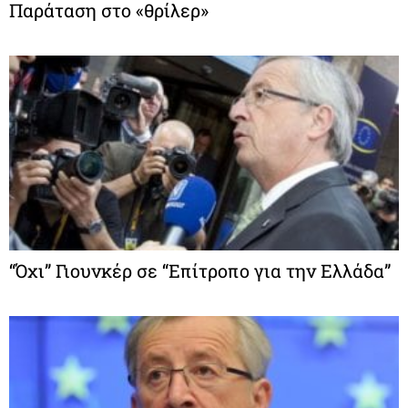
Παράταση στο «θρίλερ»
“Όχι” Γιουνκέρ σε “Επίτροπο για την Ελλάδα”