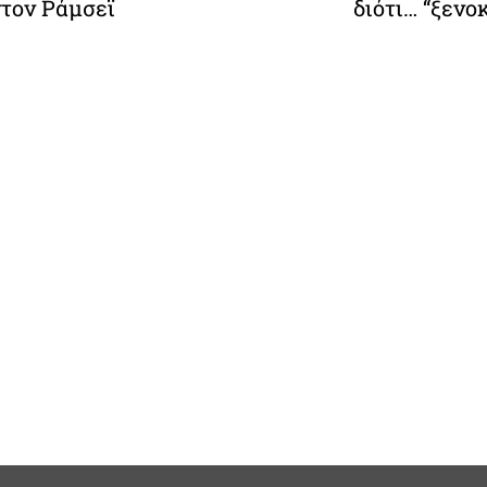
τον Ράμσεϊ
διότι… “ξενο