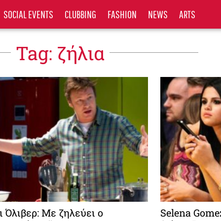
SOCIAL EVENTS
CLUBBING
FASHION
NEWS
ARTS
Tag: ζήλια
ι Όλιβερ: Με ζηλεύει ο
Selena Gomez