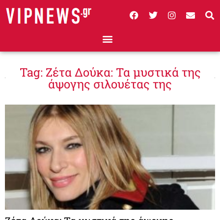
Tag: Ζέτα Δούκα: Τα μυστικά της
άψογης σιλουέτας της