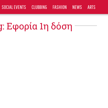
SOCIAL EVENTS
CLUBBING
FASHION
NEWS
ARTS
g: Εφορία 1η δόση