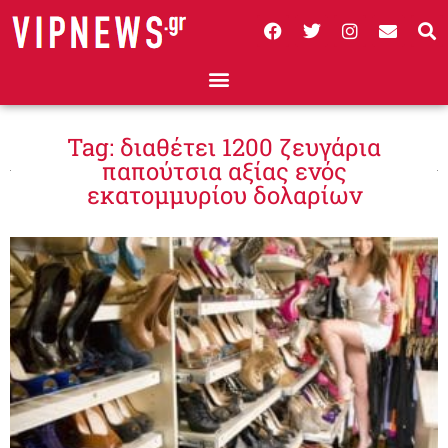
Tag: διαθέτει 1200 ζευγάρια
παπούτσια αξίας ενός
εκατομμυρίου δολαρίων