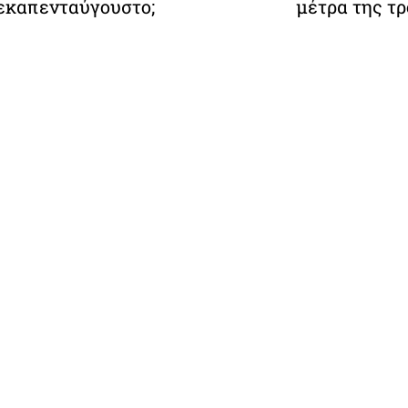
εκαπενταύγουστο;
μέτρα της τ