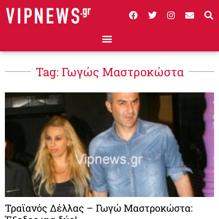
Tag: Γωγώς Μαστροκώστα
Τραϊανός Δέλλας – Γωγώ Μαστροκώστα: