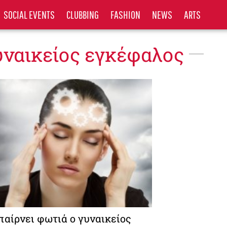
SOCIAL EVENTS
CLUBBING
FASHION
NEWS
ARTS
υναικείος εγκέφαλος
παίρνει φωτιά ο γυναικείος