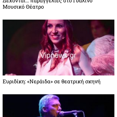
Δέχονται… παραγγελίες στο Γυάλινο
Μουσικό Θέατρο
Ευριδίκη: «Νεράιδα» σε θεατρική σκηνή