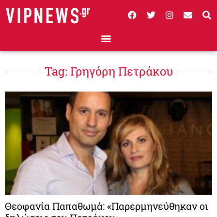
Tag: Γρηγόρη Πετράκου
Θεοφανία Παπαθωμά: «Παρερμηνεύθηκαν οι