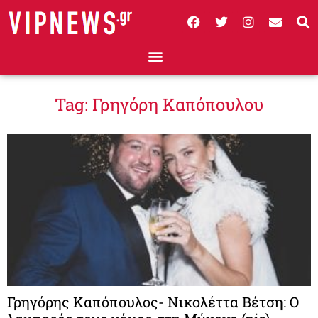
Tag: Γρηγόρη Καπόπουλου
Γρηγόρης Καπόπουλος- Νικολέττα Βέτση: Ο