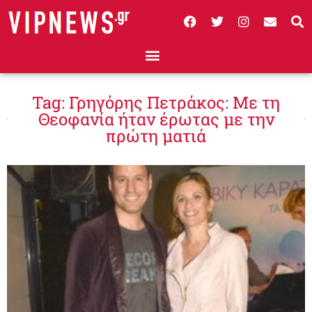
Tag: Γρηγόρης Πετράκος: Με τη
Θεοφανία ήταν έρωτας με την
πρώτη ματιά