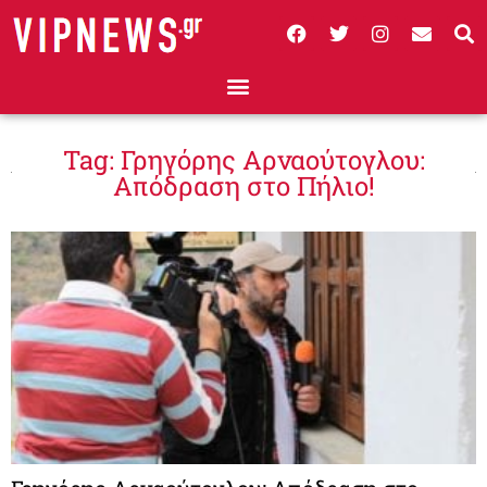
Tag: Γρηγόρης Αρναούτογλου:
Απόδραση στο Πήλιο!