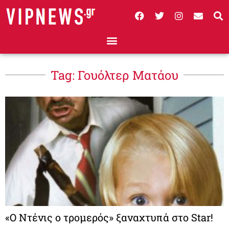
Tag: Γουόλτερ Ματάου
«Ο Ντένις ο τρομερός» ξαναχτυπά στο Star!