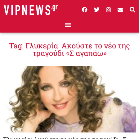
Tag: Γλυκερία: Ακούστε το νέο της
τραγούδι «Σ αγαπάω»