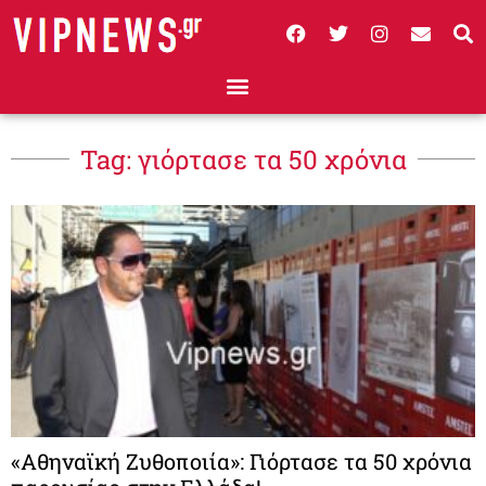
Tag: γιόρτασε τα 50 χρόνια
«Αθηναϊκή Ζυθοποιία»: Γιόρτασε τα 50 χρόνια