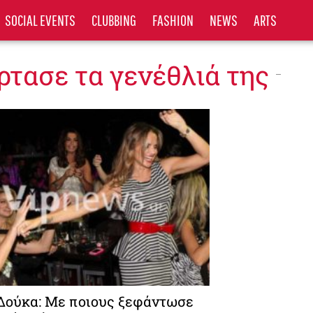
SOCIAL EVENTS
CLUBBING
FASHION
NEWS
ARTS
όρτασε τα γενέθλιά της
Δούκα: Με ποιους ξεφάντωσε