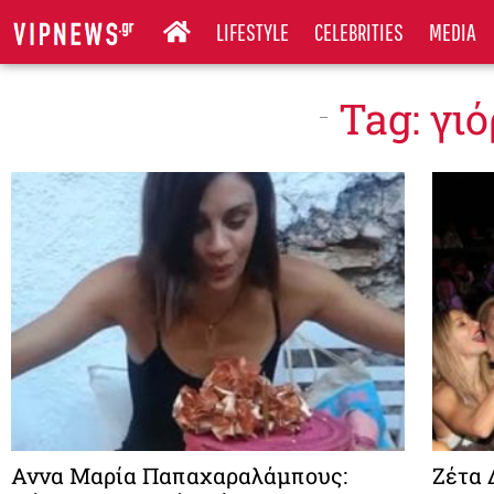
LIFESTYLE
CELEBRITIES
MEDIA
Tag: γι
Αννα Μαρία Παπαχαραλάμπους:
Ζέτα 