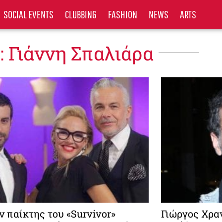
SOCIAL EVENTS
CLUBBING
FASHION
NEWS
ARTS
: Γιάννη Σπαλιάρα
 παίκτης του «Survivor»
Γιώργος Χρα