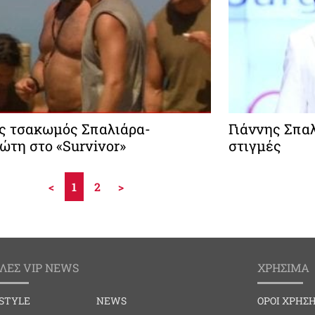
ς τσακωμός Σπαλιάρα-
Γιάννης Σπα
ώτη στο «Survivor»
στιγμές
<
1
2
>
ΛΕΣ VIP NEWS
ΧΡΗΣΙΜΑ
ESTYLE
NEWS
ΟΡΟΙ ΧΡΗΣ