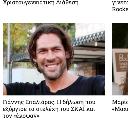
Χριστουγεννιάτικη Διάθεση
γίνετ
Rocks»
Γιάννης Σπαλιάρας: Η δήλωση που
Mαρία
εξόργισε τα στελέχη του ΣΚΑΪ και
«Μαχη
τον «έκοψαν»