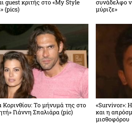
αι guest κριτής στο «My Style
συνάδελφο να
 (pics)
μύριζε»
 Κορινθίου: Το μήνυμά της στο
«Survivor»:
τή» Γιάννη Σπαλιάρα (pic)
και η απρόσ
μισθοφόρου