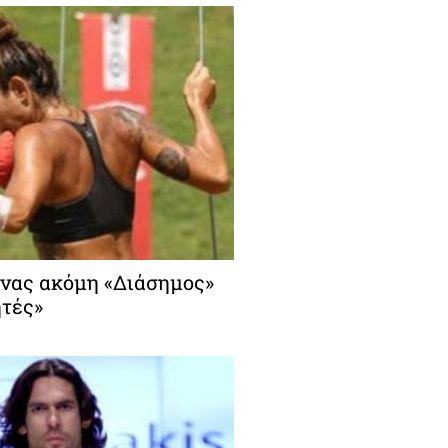
Ένας ακόμη «Διάσημος»
τές»