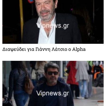
Διαψεύδει για Γιάννη Λάτσιο o Alpha