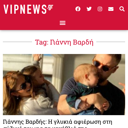
Tag: Γιάννη Βαρδή
Γιάννης Βαρδής: Η γλυκιά αφιέρωση στη