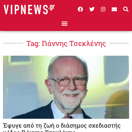
Tag: Γιάννης Τσεκλένης
Έφυγε από τη ζωή ο διάσημος σχεδιαστής