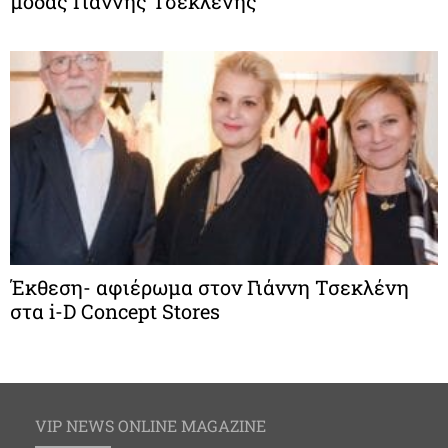
μόδας Γιάννης Τσεκλένης
Έκθεση- αφιέρωμα στον Γιάννη Τσεκλένη
στα i-D Concept Stores
VIP NEWS ONLINE MAGAZINE