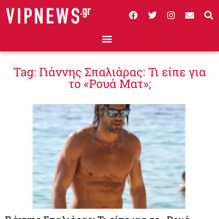
Tag: Γιάννης Σπαλιάρας: Τι είπε για
το «Ρουά Ματ»;