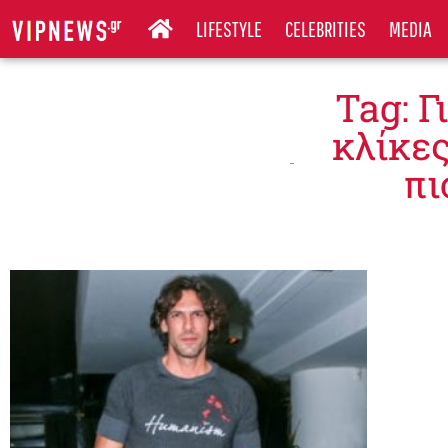
LIFESTYLE
CELEBRITIES
MEDIA
Tag: Γ
κλίκες
πι