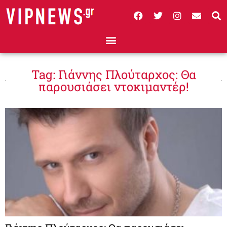
Tag: Γιάννης Πλούταρχος: Θα
παρουσιάσει ντοκιμαντέρ!