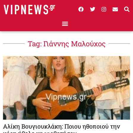
Tag: Γιάννης Μαλούχος
Αλίκη Βουγιουκλάκη: Ποιου ηθοποιού την