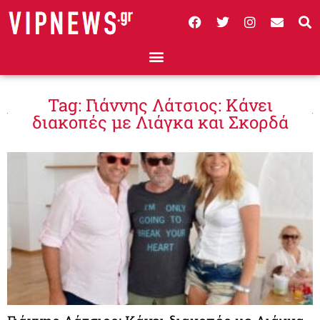
Tag: Γιάννης Λάτσιος: Κάνει
διακοπές με Λιάγκα και Σκορδά