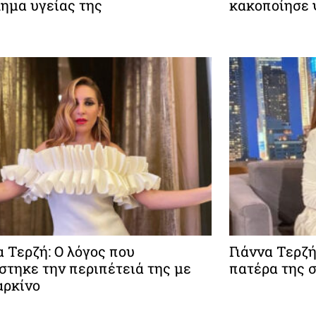
ημα υγείας της
κακοποίησε 
α Τερζή: Ο λόγος που
Γιάννα Τερζή
στηκε την περιπέτειά της με
πατέρα της σ
αρκίνο