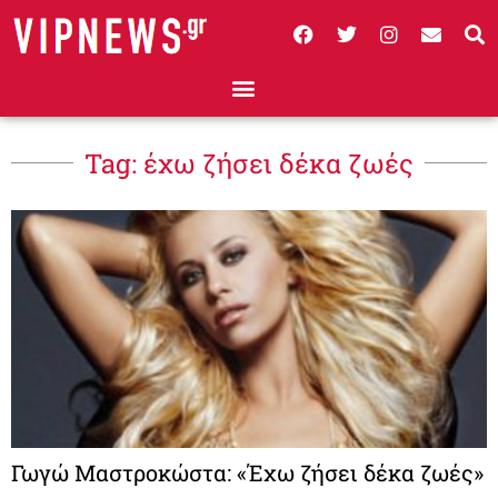
Tag: έχω ζήσει δέκα ζωές
Γωγώ Μαστροκώστα: «Έχω ζήσει δέκα ζωές»