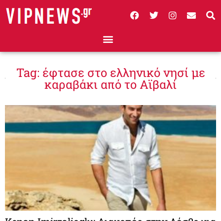
Tag: έφτασε στο ελληνικό νησί με
καραβάκι από το Αϊβαλί